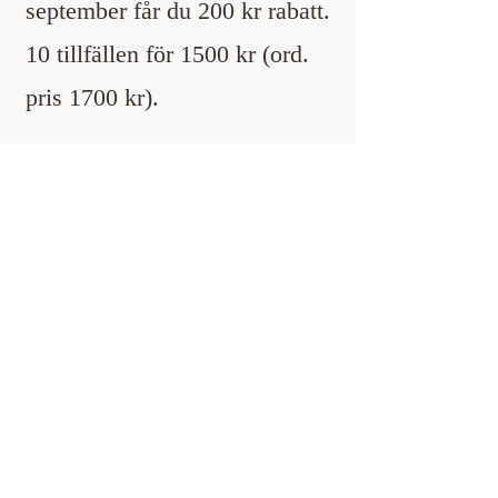
september får du 200 kr rabatt.
10 tillfällen för 1500 kr (ord.
pris 1700 kr).
Bokningar från 2:a september,
10 tillfällen 1700kr.
:
Information och anmälan
imaginelifedalsed@outlook.com