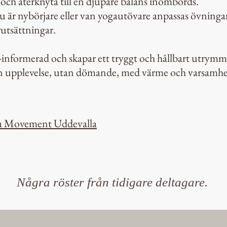
och återknyta till en djupare balans inombords.
 är nybörjare eller van yogautövare anpassas övningar
utsättningar.
-informerad och skapar ett tryggt och hållbart utrymm
gen upplevelse, utan dömande, med värme och varsamh
ta Movement Uddevalla
Några röster från tidigare deltagare.