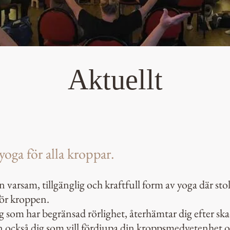
Aktuellt
yoga för alla kroppar.
n varsam, tillgänglig och kraftfull form av yoga där st
för kroppen.
g som har begränsad rörlighet, återhämtar dig efter ska
också dig som vill fördjupa din kroppsmedvetenhet oc