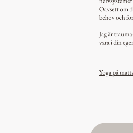
nervsystemet 
Oavsett om du
behov och för
Jag är trauma
vara i din e
Yoga på mat