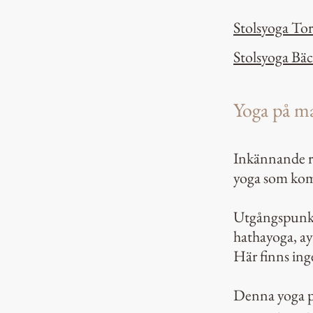
Stolsyoga To
Stolsyoga Bäc
Yoga på m
Inkännande rö
yoga som komb
Utgångspunkt
hathayoga, ay
Här finns inge
Denna yoga pa