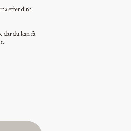
na efter dina
e där du kan få
et.