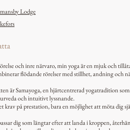
rmansby Lodge
kefors
atta
relse och inre närvaro, min yoga är en mjuk och tillå
inerar flödande rörelser med stillhet, andning och nä
en är Samayoga, en hjärtcentrerad yogatradition so
urveda och intuitivt lyssnande.
t krav på prestation, bara en möjlighet att möta dig sjä
ssar dig som längtar efter att landa i kroppen, återhä