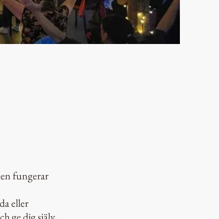
olen fungerar
da eller
h ge dig själv