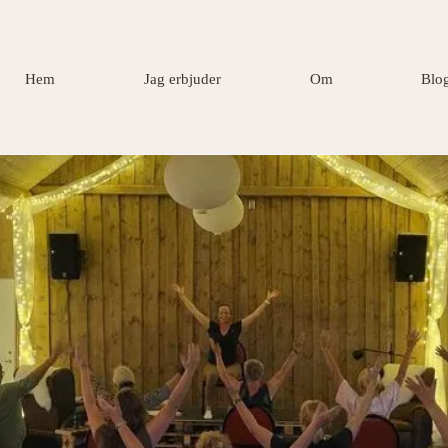
Hem
Jag erbjuder
Om
Blo