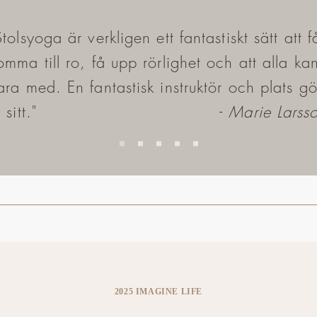
Stolsyoga är verkligen ett fantastiskt sätt att f
omma till ro, få upp rörlighet och att alla ka
ara med. En fantastisk instruktör och plats gö
ju sitt." -
Marie Larss
2025 IMAGINE LIFE