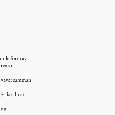
tande form av
rvaro.
m väver samman
lv där du är.
mta