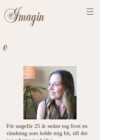
Imagin
life
e
För ungefär 25 år sedan tog livet en
vändning som ledde mig hit, till det