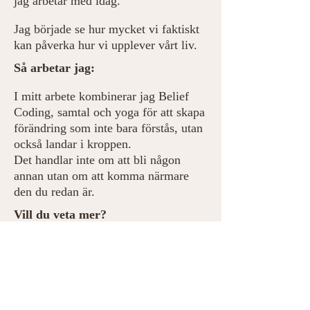
jag arbetar med idag.
Jag började se hur mycket vi faktiskt
kan påverka hur vi upplever vårt liv.
Så arbetar jag:
I mitt arbete kombinerar jag Belief
Coding, samtal och yoga för att skapa
förändring som inte bara förstås, utan
också landar i kroppen.
Det handlar inte om att bli någon
annan utan om att komma närmare
den du redan är.
Vill du veta mer?
Du är varmt välkommen att boka ett
kostnadsfritt samtal om du är nyfiken
på hur jag kan stötta dig.
Boka ett kostnadsfritt samtal